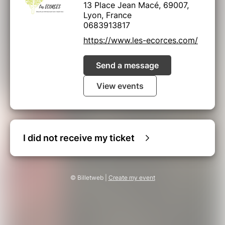
13 Place Jean Macé, 69007,
Lyon, France
0683913817
https://www.les-ecorces.com/
Send a message
View events
I did not receive my ticket
© Billetweb |
Create my event