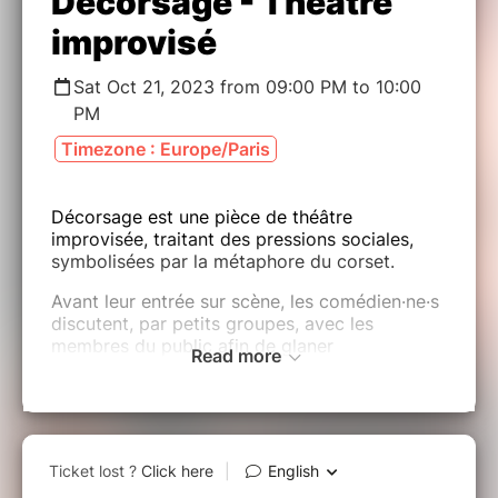
Décorsage - Théâtre
improvisé
Sat Oct 21, 2023 from 09:00 PM to 10:00
PM
Timezone : Europe/Paris
Décorsage est une pièce de théâtre
improvisée, traitant des pressions sociales,
symbolisées par la métaphore du corset.
Avant leur entrée sur scène, les comédien·ne·s
discutent, par petits groupes, avec les
membres du public afin de glaner
Read more
des expériences vécues de pressions sociales.
De ces échanges naît pour chaque artiste une
pression qui sera incarnée par son personnage
tout au long du spectacle.
Les carcans recueillis seront à leurs tours
subis, intériorisés ou portés dans le déni.