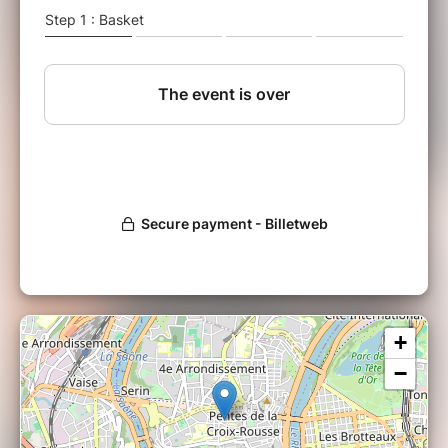
Le personnage va t-il conscientiser son corset
? Le défaire ou le resserrer ? Que se passe t-il
quand on se
décorse
?
Êtes-vous prêt·e·s à jouer avec vos carcans
sociaux ?
A L'Esquif, à 21h / Merci d'arriver au plus tard
10 minutes avant le début du spectcale
11 Rue du Bon-Pasteur 69001 LYON
Métro C – Station « Croix-Rousse »
Photo de @Janis Arloing
+
−