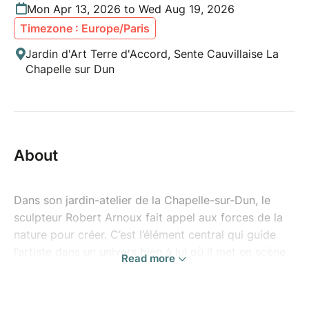
Mon Apr 13, 2026 to Wed Aug 19, 2026
Timezone : Europe/Paris
Jardin d'Art Terre d'Accord, Sente Cauvillaise La
Chapelle sur Dun
About
Dans son jardin-atelier de la Chapelle-sur-Dun, le
sculpteur Robert Arnoux fait appel aux forces de la
nature pour créer. C’est l’élément central qui guide
l’artiste dans un univers bien à lui où il met en scène
Read more
une communauté d'une soixantaine de personnages
épurés à taille humaine. Inclassable, il a déjà exposé
dans des galeries, mais aussi au sein des jardins de