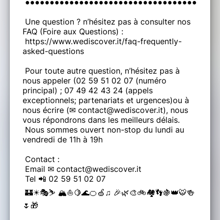
●●●●●●●●●●●●●●●●●●●●●●●●●●●●●●●●●●●●●●●
Une question ? n’hésitez pas à consulter nos
FAQ (Foire aux Questions) :
https://www.wediscover.it/faq-frequently-
asked-questions
Pour toute autre question, n’hésitez pas à
nous appeler (02 59 51 02 07 (numéro
principal) ; 07 49 42 43 24 (appels
exceptionnels; partenariats et urgences)ou à
nous écrire (✉ contact@wediscover.it), nous
vous répondrons dans les meilleurs délais.
Nous sommes ouvert non-stop du lundi au
vendredi de 11h à 19h
Contact :
Email ✉ contact@wediscover.it
Tel 📲 02 59 51 02 07
🏰☀🎭⛷ 🏔⛵🍋🌊🍊🍏♫ 🎉🌿🎨🚲🏘👣🍇👑🐯🍻
🌷🎁