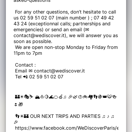
asked-questions
For any other questions, don’t hesitate to call
us 02 59 51 02 07 (main number ) ; 07 49 42
43 24 (exceptionnal calls; partnerships and
emergencies) or send an email (✉
contact@wediscover.it), we will answer you as
soon as possible.
We are open non-stop Monday to Friday from
11pm to 7pm
Contact :
Email ✉ contact@wediscover.it
Tel 📲 02 59 51 02 07
🏰☀🎭⛷ 🏔⛵🍋🌊🍊🍏♫ 🎉🌿🎨🚲🏘👣🍇👑🐯🍻
🌷🎁
👣☀🏰 OUR NEXT TRIPS AND PARTIES ♫ ♪ ♫
🎉
https://www.facebook.com/WeDiscoverParis/events