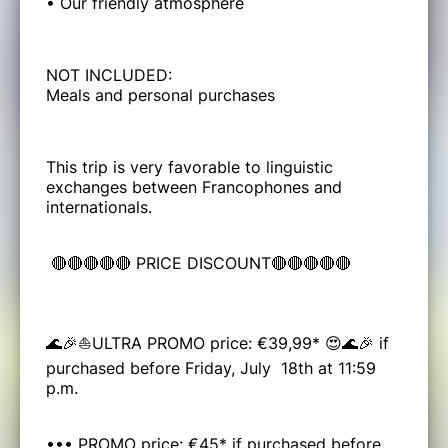
• Our friendly atmosphere
NOT INCLUDED:
Meals and personal purchases
This trip is very favorable to linguistic
exchanges between Francophones and
internationals.
🔴🔴🔴🔴🔴 PRICE DISCOUNT🔴🔴🔴🔴🔴
🌊🎉⛵ULTRA PROMO price: €39,99* 😍🌊🎉 if
purchased before Friday, July 18th at 11:59
p.m.
••• PROMO price: €45* if purchased before