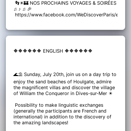
👣☀🏰 NOS PROCHAINS VOYAGES & SOIRÉES
♫ ♪ ♫ 🎉
https://www.facebook.com/WeDiscoverParis/events
🔶🔶🔶🔶🔶🔶 ENGLISH 🔶🔶🔶🔶🔶🔶
🌊⛱ Sunday, July 20th, join us on a day trip to
enjoy the sand beaches of Houlgate, admire
the magnificent villas and discover the village
of William the Conqueror in Dives-sur-Mer ☀
Possibility to make linguistic exchanges
(generally the participants are French and
international) in addition to the discovery of
the amazing landscapes!