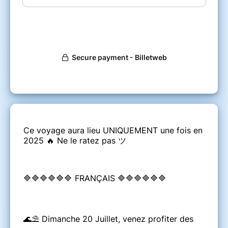
Ce voyage aura lieu UNIQUEMENT une fois en
2025 🔥 Ne le ratez pas ツ
🔷🔷🔷🔷🔷🔷 FRANÇAIS 🔷🔷🔷🔷🔷🔷
🌊⛱ Dimanche 20 Juillet, venez profiter des