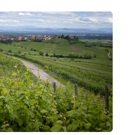
 venez avec vos questions, votre matériel et
le sur un parcours de 3h.
es images à votre rythme.
uver 15 mns avant notre départ afin de faire
 pour échanger sur vos photos.
er la veille le cours si la météo est mauvaise.
 si nous ne sommes pas au complet (3 maxi).
.
nne et
Didier Pallagès
- Atelier Pallagès
re quand on le partage !
ide-Conférencière en Alsace
re, Arts.