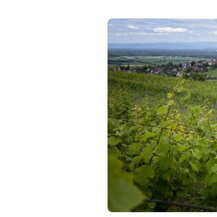
Prenez de bonnes chaussures,
partageons ce moment ensemb
Le plaisir de réaliser de bell
Je vous prosose de nous retro
connaissance, et 30mns après
Je me réserve le droit d'annul
Le cours aura bien lieu même
Au plaisir de vous rencontrer
Merci pour votre achat.
Merci ???? à vous deux Fabie
Le terroir est plus beau enco
Caroline Claude-Bronner
- Gu
Terroirs, Vignes et Vins, Histoi