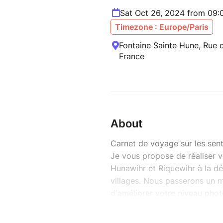
Sat Oct 26, 2024 from 09:
Timezone : Europe/Paris
Fontaine Sainte Hune, Rue d
France
About
Carnet de voyage sur les senti
Je vous propose de réaliser v
Hunawihr et Riquewihr à la dé
villages. Nous passerons un 
d'améliorer votre niveau photo
cadrage, la lumière, le diaphr
au RDV...