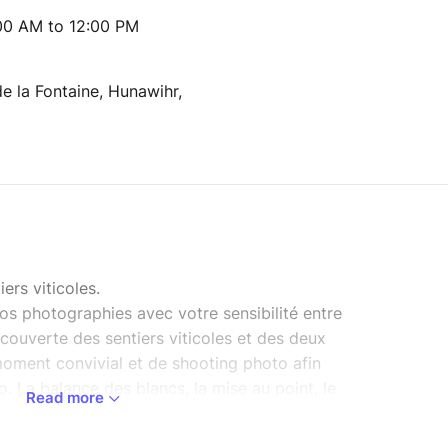
00 AM to 12:00 PM
e la Fontaine, Hunawihr,
ers viticoles.
os photographies avec votre sensibilité entre
couverte des sentiers viticoles et des deux
moment convivial et de shooting photo afin
. La balance des blancs, la mise au point, le
Read more
agme, la vitesse et la photo d'architecture sera