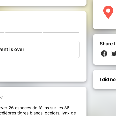
Share t
I did n
🔷
er 26 espèces de félins sur les 36
 célèbres tigres blancs, ocelots, lynx de