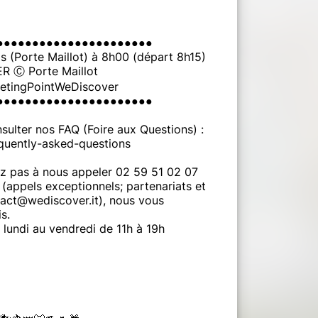
●●●●●●●●●●●●●●●●●●●●●●
s (Porte Maillot) à 8h00 (départ 8h15)
RER Ⓒ Porte Maillot
eetingPointWeDiscover
●●●●●●●●●●●●●●●●●●●●●●
sulter nos FAQ (Foire aux Questions) :
quently-asked-questions
ez pas à nous appeler 02 59 51 02 07
(appels exceptionnels; partenariats et
tact@wediscover.it), nous vous
s.
undi au vendredi de 11h à 19h