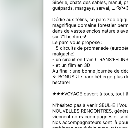
Sibérie, chats des sables, manul, p
guépards, margays, serval, ... 🐅🐾
Dédié aux félins, ce parc zoologi
magnifique domaine forestier perme
dans de vastes enclos naturels ave
sur 71 hectares!
Le parc vous propose :
- 5 circuits de promenade (européen
malgache)
- un circuit en train (TRANS'FELINS
- et un film en 3D
Au final : une bonne journée de dé
🎉 BONUS : le parc héberge plus de
hectare!
★★★VOYAGE ouvert à tous, tout â
N'hésitez pas à venir SEUL-E ! Vou
NOUVELLES RENCONTRES, généralem
viennent non-accompagnés et sont
Nos accompagnateurs sont là pour f
ambiance conviviale avec votre pa