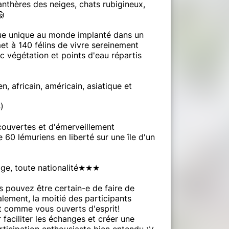
anthères des neiges, chats rubigineux,
🦁
que unique au monde implanté dans un
t à 140 félins de vivre sereinement
c végétation et points d'eau répartis
, africain, américain, asiatique et
)
couvertes et d'émerveillement
 60 lémuriens en liberté sur une île d'un
ge, toute nationalité★★★
s pouvez être certain-e de faire de
ent, la moitié des participants
 comme vous ouverts d'esprit!
aciliter les échanges et créer une
rticipation enthousiaste bien entendu ツ