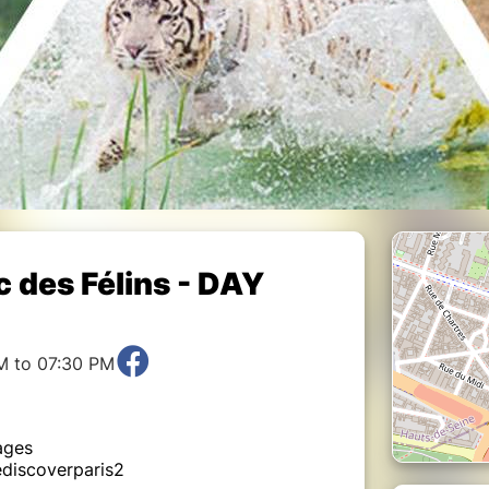
 des Félins - DAY
M to 07:30 PM
ages
wediscoverparis2