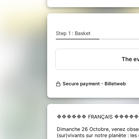
🔷🔷🔷🔷🔷🔷 FRANÇAIS 🔷🔷🔷🔷🔷
Dimanche 26 Octobre, venez observ
(sur)vivants sur notre planète : les