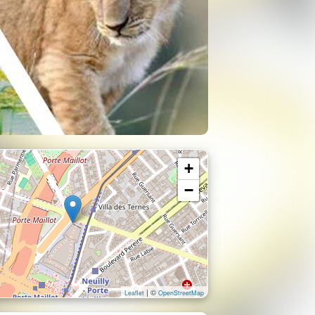
+
−
| ©
Leaflet
OpenStreetMap