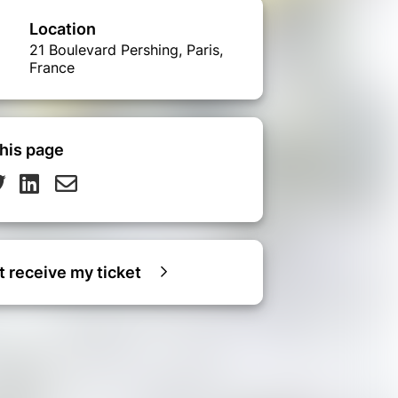
Location
21 Boulevard Pershing, Paris,
France
his page
ot receive my ticket