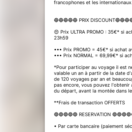
francophones et les internationaux
🔵🔵🔵🔵🔵 PRIX DISCOUNT🔵🔵🔵
😍 Prix ULTRA PROMO : 35€* si ac
23h59
••• Prix PROMO = 45€* si achat a
••• Prix NORMAL = 69,99€* si acha
*Pour participer au voyage il est 
valable un an à partir de la date d
de 120 voyages par an et beaucoup
pas encore, vous pouvez l'obtenir 
du départ, avant la montée dans l
**Frais de transaction OFFERTS
🔵🔵🔵🔵🔵 RESERVATION 🔵🔵🔵🔵
• Par carte bancaire (paiement sécu