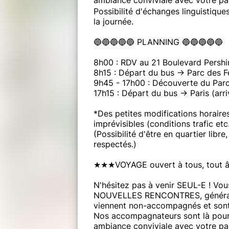
Possibilité d'échanges linguistique
la journée.
🔵🔵🔵🔵🔵 PLANNING 🔵🔵🔵🔵🔵
8h00 : RDV au 21 Boulevard Pershin
8h15 : Départ du bus -> Parc des F
9h45 - 17h00 : Découverte du Parc
17h15 : Départ du bus -> Paris (arr
*Des petites modifications horaires
imprévisibles (conditions trafic etc
(Possibilité d'être en quartier libr
respectés.)
★★★VOYAGE ouvert à tous, tout â
N'hésitez pas à venir SEUL-E ! Vou
NOUVELLES RENCONTRES, généralem
viennent non-accompagnés et sont
Nos accompagnateurs sont là pour f
ambiance conviviale avec votre pa