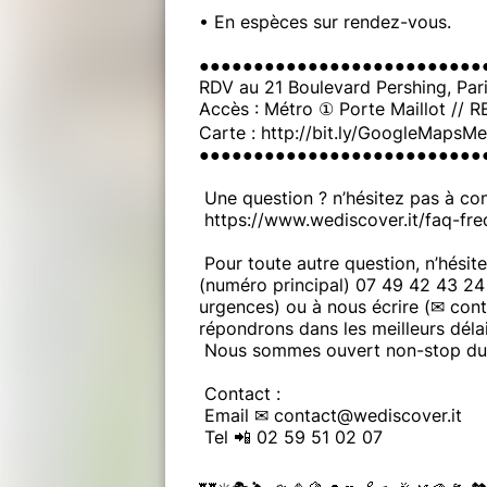
• En espèces sur rendez-vous.
●●●●●●●●●●●●●●●●●●●●●●●●●●
RDV au 21 Boulevard Pershing, Pari
Accès : Métro ① Porte Maillot // 
Carte : http://bit.ly/GoogleMapsM
●●●●●●●●●●●●●●●●●●●●●●●●●●
Une question ? n’hésitez pas à con
https://www.wediscover.it/faq-fre
Pour toute autre question, n’hésit
(numéro principal) 07 49 42 43 24 
urgences) ou à nous écrire (✉ con
répondrons dans les meilleurs délai
Nous sommes ouvert non-stop du l
Contact :
Email ✉ contact@wediscover.it
Tel 📲 02 59 51 02 07