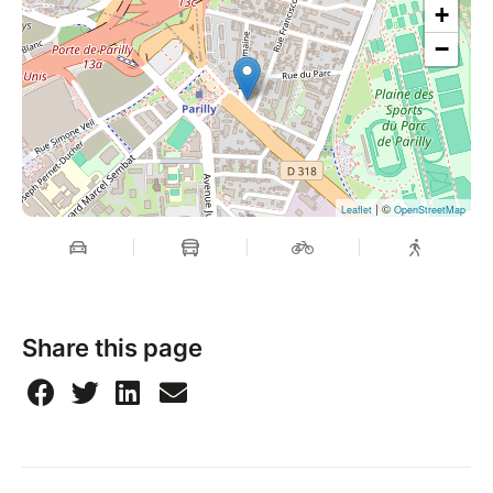
+
−
| ©
Leaflet
OpenStreetMap
Share this page