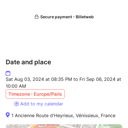
Trop intimidé.e pour venir tout.e seul.e ? No
problem ! Motive plusieurs de tes ami.es, collègues
ou proches et venez partager des moments de
sérénité et de partage.
Alors prêt.es à t'offrir un moment de calme, de
méditation et de réflexion en conscience par une
séance de yoga ? Viens régénérer ton corps et ton
Date and place
retrouve ton équilibre émotionnel au sein du studio
Expendapole.
Sat Aug 03, 2024 at 08:35 PM to Fri Sep 06, 2024 at
10:00 AM
Timezone : Europe/Paris
Add to my calendar
1 Ancienne Route d'Heyrieux, Vénissieux, France