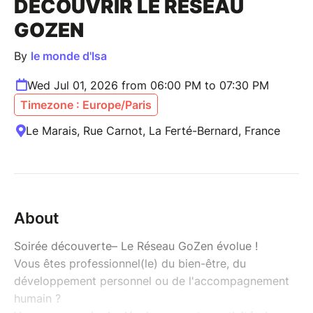
DÉCOUVRIR LE RÉSEAU
GOZEN
By
le monde d'Isa
Wed Jul 01, 2026 from 06:00 PM to 07:30 PM
Timezone : Europe/Paris
Le Marais, Rue Carnot, La Ferté-Bernard, France
About
Soirée découverte– Le Réseau GoZen évolue !
Vous êtes professionnel(le) du bien-être, du
développement personnel ou de l'accompagnement
humain ?