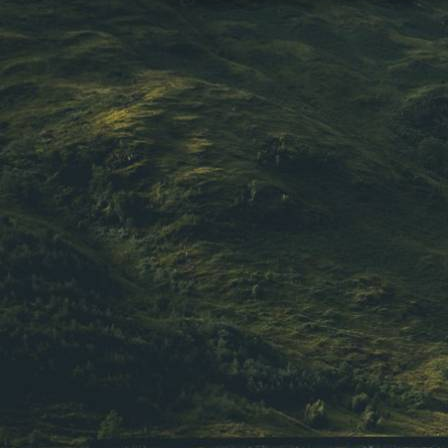
ou l'objet de votre choix (
son jour
crochet de Basilic
,
sa baguette
une
apparition dans un livre ou autres)
ce
moment INOUBLIABLE
.
Christian vous accueillera
de 10h0
proposées pour le rencontrer à tra
Pour une
DÉDICACE - 30€
: Ch
choix (
1 seule signature par d
amènerez, ou encore l'une des
que nous mettrons à votre disp
Pour un
SELFIE - 20€
: à l'aid
smartphone, faites-vous photo
Coulson afin de repartir avec u
l'avoir rencontré. Christian s
pourra prendre la photo en plu
conversation.
Pour
LE PACK DES DEUX - 40
pour la totale et repartez ave
Christian Couslon, mais aussi 
côtés qui vous garantira de v
à vie.