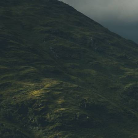
ressentez la magie qui règne lors
Ne manquez pas cette journé
Rejoignez-nous pour une
journée i
Coulson. Que vous soyez un fan de
découvriez l'univers d'Harry Potter
Les 4 Maisons, la magie vous atten
une aventure ensorcelante !
L'Équipe Des 4 Maisons