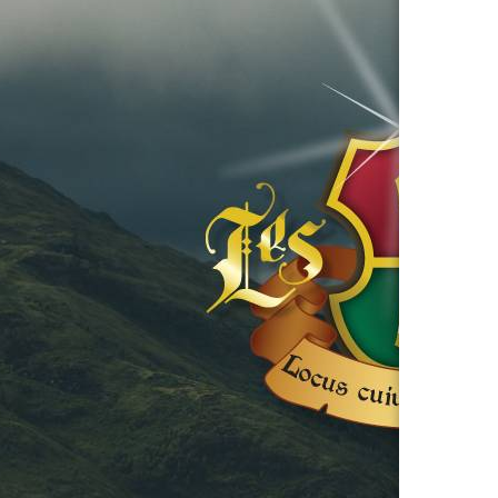
 de nos événements uniques.
e féerique !
noubliable
en compagnie de Christian
 la première heure ou que vous
, cette journée est faite pour vous. Chez
d à chaque coin de rue. À bientôt pour