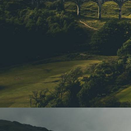
Pour réserver, voyez plus bas co
"Une journée pour tous" – L'
excellence
Chez Les 4 Maisons, nous croyons 
tous
. C'est pourquoi cette
journée
tous les passionnés d'Harry Potte
confirmé, plongez dans l'univers e
de produits sous licence officielle.
Explorez nos rayons variés et déc
des baguettes magiques authentiq
bijoux, collectors, jeux, décoration
magie est à portée de main, et ch
inoubliables de la saga.
Ambiance magique garantie
Lors de cette journée exceptionne
amplifiée. Capturez des souvenir
dédié, participez à un
rassembleme