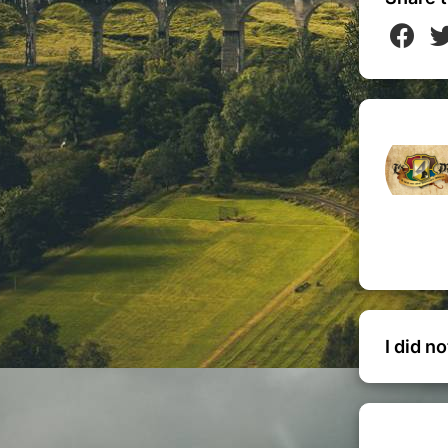
mment procéder.
Événement familial par
que la magie doit être
accessible à
 spéciale
reste
ouverte gratuitement
à
r. Que vous soyez moldu ou sorcier
nivrant de notre boutique, regorgeant
ouvrez une vaste gamme de produits :
ues aux vêtements en passant par les
, goodies, et bien d'autres surprises. La
aque article évoque les moments
I did n
lle, plongez dans une ambiance
s mémorables avec notre
spot photo
nt de Potterheads
passionnés et