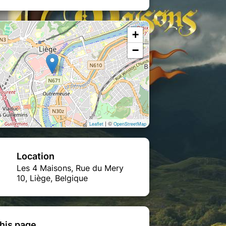
+
−
| ©
Leaflet
OpenStreetMap
Location
Les 4 Maisons, Rue du Mery
10, Liège, Belgique
his page