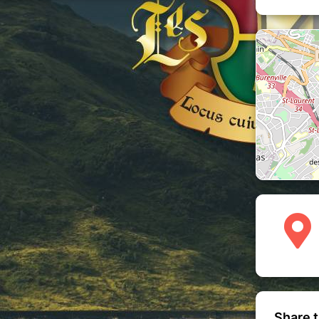
nal
par exemple, ou la version
avec le
 fois Seigneur des Ténèbres, son
, voire même faire un selfie qui rendra
0 à 18h00
. Trois possibilités vous sont
vers une réservation payante:
ristian vous signera l'objet de votre
édicace réservée
), que vous
 photographies au choix format A4
osition gratuitement devant lui.
e de votre propre appareil ou
graphier aux côtés de Christian
n souvenir inoubliable, en plus de
era accompagné d'une assistante qui
s de vous aider à traduire votre
€
(pack dédicace + selfie): optez
c non-seulement l'autographe de
une photo souvenir de vous à ses
ous souvenir de ce moment magique
Share t