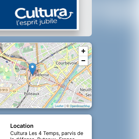
+
−
| ©
Leaflet
OpenStreetMap
Location
Cultura Les 4 Temps, parvis de