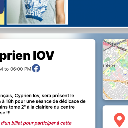
prien IOV
M to 06:00 PM
nçais, Cyprien Iov, sera présent le
 à 18h pour une séance de dédicace de
ins tome 2" à la clairière du centre
e !!!
d'un billet pour participer à cette