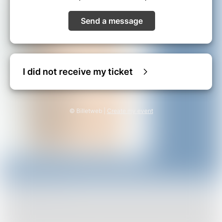
Send a message
I did not receive my ticket
© Billetweb |
Create my event