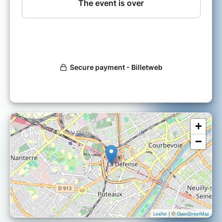
+
−
| ©
Leaflet
OpenStreetMap