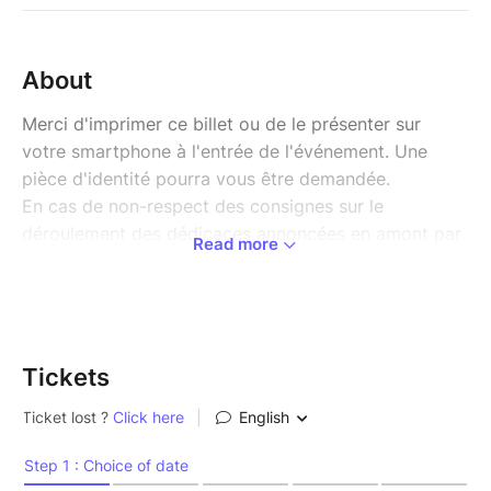
About
Merci d'imprimer ce billet ou de le présenter sur
votre smartphone à l'entrée de l'événement. Une
pièce d'identité pourra vous être demandée.
En cas de non-respect des consignes sur le
déroulement des dédicaces annoncées en amont par
Read more
la librairie ou encore un manque de respect envers
les équipes, la librairie se donne le droit d'annuler
votre ticket pour la dédicace et les prochaines.
Pour particper à la dédicace, nous vous
Tickets
demanderons d'acheter la nouveauté c'est-à-dire Un
soupçon de saphyr directement à la librairie.
Merci de votre compréhension,