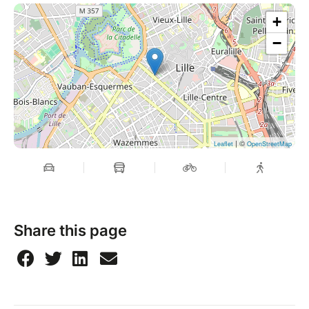
+
−
| ©
Leaflet
OpenStreetMap
Share this page