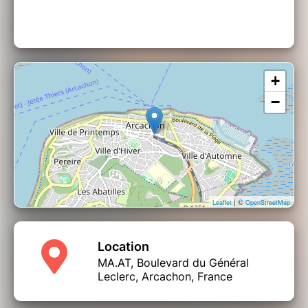
+
−
| ©
Leaflet
OpenStreetMap
Location
MA.AT, Boulevard du Général
Leclerc, Arcachon, France