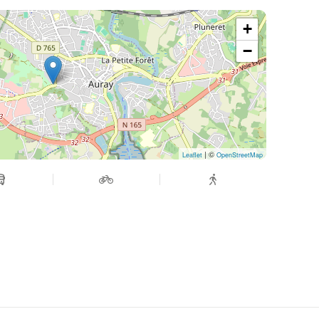
+
−
| ©
Leaflet
OpenStreetMap