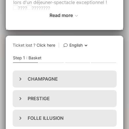
lors d'un déjeuner-spectacle exceptionnel !
Read more
Rosy Kikour rend hommage à la Môme
dans une interprétation vibrante,
accompagnée de l'accordéoniste Stefano
Maghenzani et de nos artistes transformistes.
Dimanche 4 octobre à 12h
Cabaret Le Puits Enchanté – Doudeville
(76)
A partir de 67 € par personne, tout
compris :
Apéritif
Déjeuner
Spectacle
Vin compris