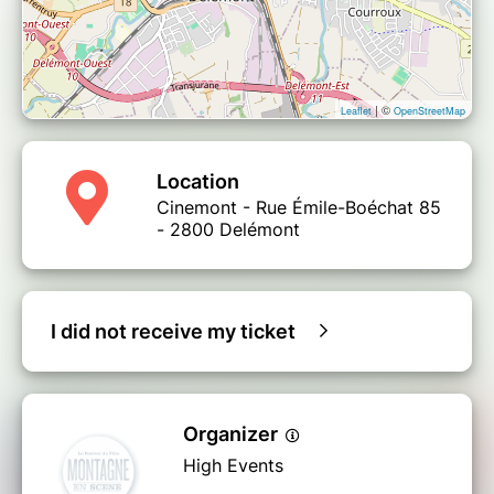
| ©
Leaflet
OpenStreetMap
Location
Cinemont - Rue Émile-Boéchat 85
- 2800 Delémont
I did not receive my ticket
Organizer
High Events