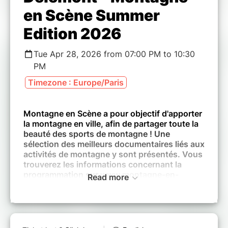
en Scène Summer
Edition 2026
Tue Apr 28, 2026 from 07:00 PM to 10:30
PM
Timezone : Europe/Paris
Montagne en Scène a pour objectif d'apporter
la montagne en ville, afin de partager toute la
beauté des sports de montagne ! Une
sélection des meilleurs documentaires liés aux
activités de montagne y sont présentés. Vous
trouverez les informations concernant la
programmation sur
www.montagne-en-
Read more
scene.com
Tous les films sont en version originale et
sont sous-titrés en français.