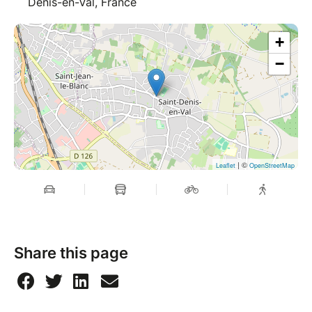
Denis-en-Val, France
+
−
| ©
Leaflet
OpenStreetMap
Share this page