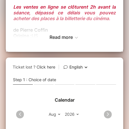
Les ventes en ligne se clôturent 2h avant la
séance, dépassé ce délais vous pouvez
acheter des places à la billetterie du cinéma.
de Pierre Coffin
Origine :
US
Read more
Date de sortie :
24/06/2026
Durée :
1h30 VF
Synopsis :
Voici l'histoire turbulente, absurde et
évidemment vraie des Minions et la manière
dont ils ont conquis Hollywood, sont devenus
de véritables stars de cinéma, ont tout perdu,
ont libéré des monstres dans notre monde,
puis ont tenté de sauver la planète du chaos
qu'ils avaient créé.