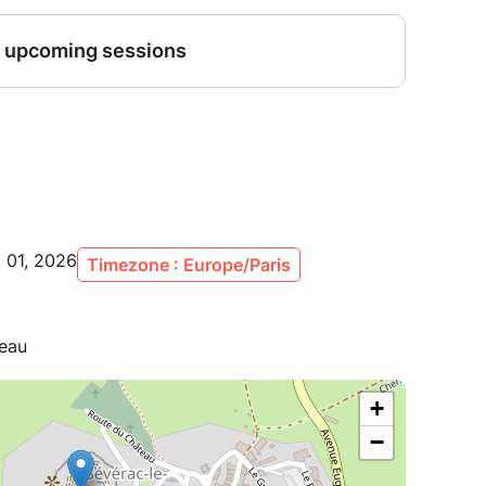
g 01, 2026
Timezone : Europe/Paris
teau
+
−