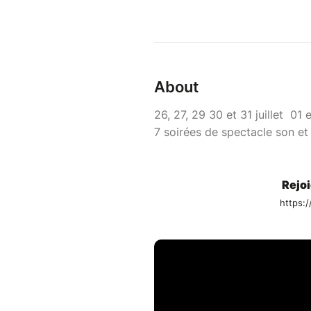
About
26, 27, 29 30 et 31 juillet 01
7 soirées de spectacle son et
Rejo
https: