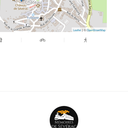
| ©
Leaflet
OpenStreetMap