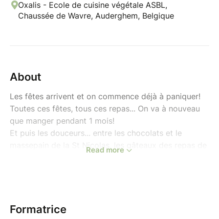
Oxalis - Ecole de cuisine végétale ASBL,
Chaussée de Wavre, Auderghem, Belgique
About
Les fêtes arrivent et on commence déjà à paniquer!
Toutes ces fêtes, tous ces repas... On va à nouveau
que manger pendant 1 mois!
Et puis les douceurs... entre les chocolats et le
massepain de la St Nicolas, les gâteaux des repas de
Read more
fin d'année au boulot et entre amis et puis noël et le
nouvel an, on stress souvent de la quantité de
sucrerie et de calories ingérées pendant cette
période!
Formatrice
Mais, pourquoi est-ce que le dessert est