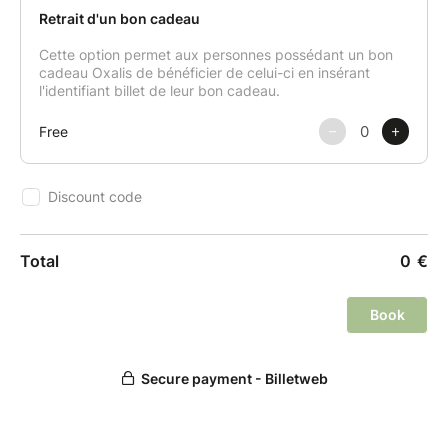
ateliers délicieux et inspirants.
* Le cours pourrait être annulé si le nombre de 6
personnes minimum n'est pas atteint.
Politique d'annulation ou de report :
Une annulation moins de 7 jours avant le début du
cours ne pourra pas faire l’objet d'aucun
remboursement. Néanmoins, le cours pourra faire
l'objet d'un report si le/la participant·e en fait la
demande par mail ou édite un avoir minimum 72h
avant la date du cours.
Pour plus d'infos, consultez les
conditions générales
de vente
.