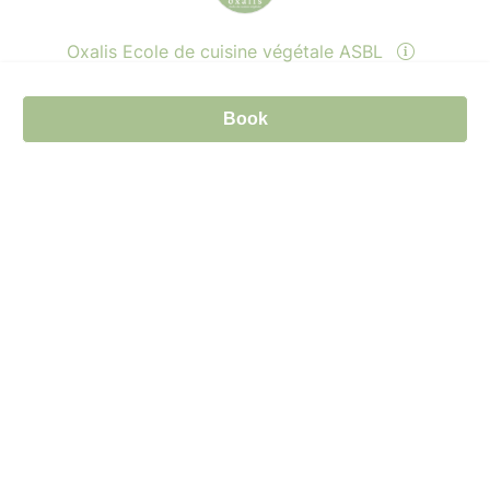
Oxalis Ecole de cuisine végétale ASBL
Book
Send a message
View events
© Billetweb 2014 - 2026
Legal Notice
Report this page