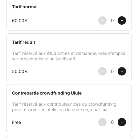
Des astuces et tours de mains seront donnés tout au
long du cours.
Un petit livret avec les recettes réalisées sera envoyé
à chacun par mail après le cours.
Les tabliers, couteaux et autres ustensiles sont mis à
disposition durant le cours.
Cet atelier sera animé par Geraldine Mariën :
Passionnée par l’art culinaire, le bien-être et notre
belle planète, Geraldine veille à ce qu’elle met dans
son assiette soit le plus durable possible, aussi bien
pour son corps que pour la terre. Des recettes zéro
déchets, de saison et cuisinées d’une façon à
conserver tous les bienfaits des aliments, c’est son
dada. Elle adore tester des recettes dans sa cuisine,
mais ce qu’elle aime le plus, c’est les partager avec
les autres et les leur faire découvrir à travers des