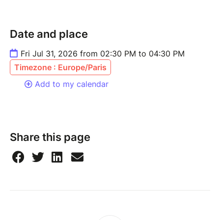
that will spark your curiosity. Whether you’re
passionate about technology or simply curious, the
Date and place
Atrium offers an original and captivating immersive
experience, blending innovation and imagination.
Fri Jul 31, 2026 from 02:30 PM to 04:30 PM
Timezone : Europe/Paris
Meet at the AF at 2:30 PM.
4€ with student ID.
Add to my calendar
Share this page