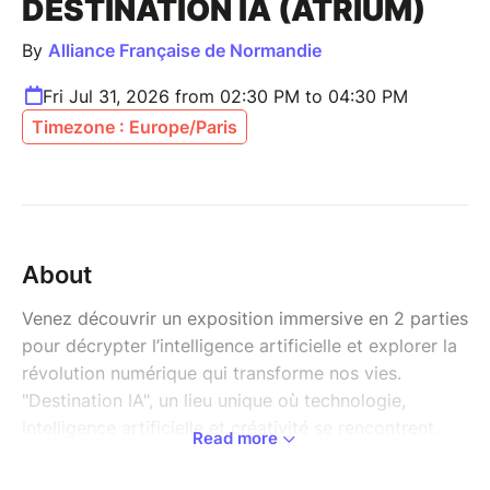
DESTINATION IA (ATRIUM)
By
Alliance Française de Normandie
Fri Jul 31, 2026 from 02:30 PM to 04:30 PM
Timezone : Europe/Paris
About
Venez découvrir un exposition immersive en 2 parties
pour décrypter l’intelligence artificielle et explorer la
révolution numérique qui transforme nos vies.
"Destination IA", un lieu unique où technologie,
intelligence artificielle et créativité se rencontrent.
Read more
Plongez dans des expositions interactives, assistez à
des démonstrations fascinantes et participez à des