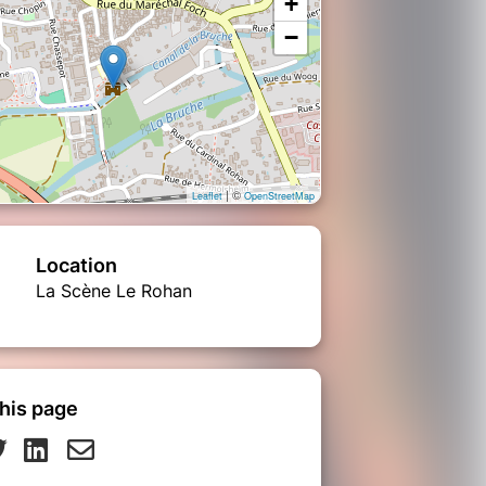
+
−
| ©
Leaflet
OpenStreetMap
Location
La Scène Le Rohan
his page