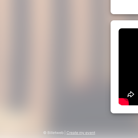
© Billetweb |
Create my event