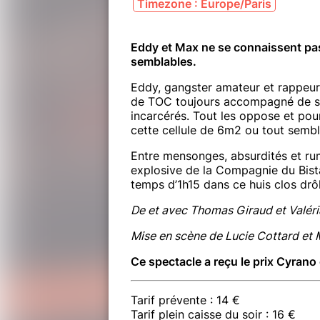
Timezone : Europe/Paris
Eddy et Max ne se connaissent pas 
semblables.
Eddy, gangster amateur et rappeur
de TOC toujours accompagné de sa 
incarcérés. Tout les oppose et pou
cette cellule de 6m2 ou tout semb
Entre mensonges, absurdités et ru
explosive de la Compagnie du Bist
temps d’1h15 dans ce huis clos drôl
De et avec Thomas Giraud et Valé
Mise en scène de Lucie Cottard et
Ce spectacle a reçu le prix Cyrano
Tarif prévente : 14 €
Tarif plein caisse du soir : 16 €