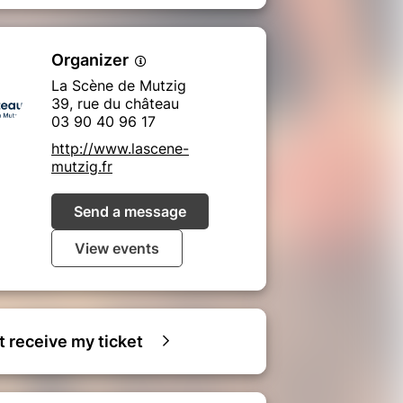
Organizer
La Scène de Mutzig
39, rue du château
03 90 40 96 17
http://www.lascene-
mutzig.fr
Send a message
View events
ot receive my ticket