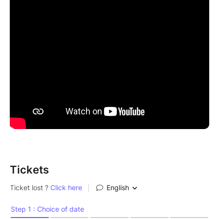
un artiste de music-hall ! Attendez-vous à un
hommage vibrant à ce poète touche-à-tout, héritier
espiègle d'Alphonse Allais, Boris Vian... Les mots
rebondissent, tourbillonnent, nous touchent et nous
font rire aux éclats. Venez partager cette vague de
tendresse et de poésie !
durée : 1 heure 15, à partir de 10 ans
Tickets