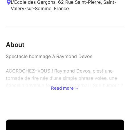
L'École des Garçons, 62 Rue Saint-Pierre, Saint-
Valery-sur-Somme, France
About
Spectacle hommage à Raymond Devos
ACCROCHEZ−VOUS ! Raymond Devos, c'est une
tornade de rire née d'une simple phrase volée, une
étincelle devenue feu d'artifice verbal ! Son humour ?
Read more
Un voyage hallucinant au cœur de la langue
française, une matière à rire irrésistible. À deux
comédiens passionnés, nous faisons revivre ses
sketches indémodables, avec une saveur inédite. Des
classiques aux pépites méconnues, chaque mot est
une surprise jubilatoire. Devos, c'était aussi un clown,