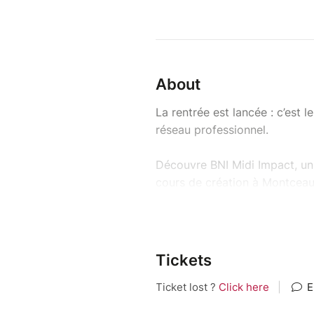
About
La rentrée est lancée : c’est
réseau professionnel.
Découvre BNI Midi Impact, un
cours de création à Montceau
Le vendredi 18 septembre, no
buffet pour échanger, suivi 
fonctionnement du groupe et
Tickets
Un moment professionnel, con
entrepreneurs du territoire e