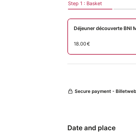
Viens découvrir l’aventure BNI
l’information à ton réseau.
Réserve ta place dès mainten
Date and place