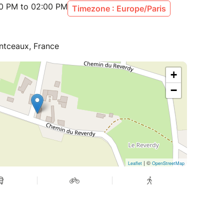
00 PM to 02:00 PM
Timezone : Europe/Paris
ntceaux, France
+
−
| ©
Leaflet
OpenStreetMap