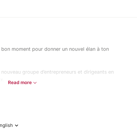
 le bon moment pour donner un nouvel élan à ton
 nouveau groupe d’entrepreneurs et dirigeants en
x.
Read more
us t’accueillons en format midi avec un temps
d’une réunion découverte pour comprendre le
 les opportunités de recommandation.
vivial et concret pour rencontrer des
t développer de nouvelles connexions.