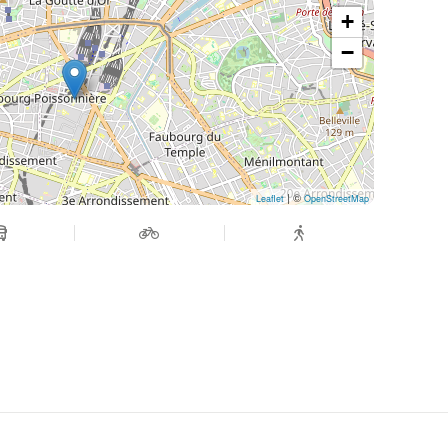
+
−
| ©
Leaflet
OpenStreetMap