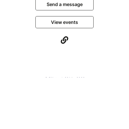
Send a message
View events
© Billetweb 2014 - 2026
Legal Notice
Report this page
Contact us