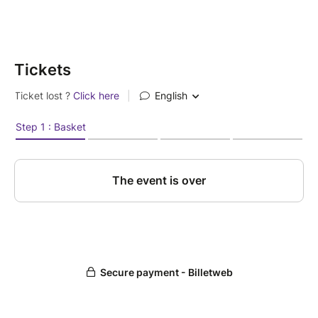
La soirée se terminera par des échanges autour d’un
verre.
Tickets
Tugdual Grall “Tug” , est Solutions Engineer chez
GitHub, où il accompagne les développeurs dans leur
utilisation de GitHub et des pratiques
DevOps/DevSecOps.