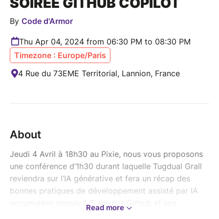
SOIRÉE GITHUB COPILOT
By
Code d'Armor
Thu Apr 04, 2024 from 06:30 PM to 08:30 PM
Timezone : Europe/Paris
4 Rue du 73EME Territorial, Lannion, France
About
Jeudi 4 Avril à 18h30 au Pixie, nous vous proposons
une conférence d’1h30 durant laquelle Tugdual Grall
reviendra sur l’IA générative et fera un récap des
bonnes pratiques de développement assisté par IA
accumulées depuis 2,5 ans par Github et ses
Read more
équipes.