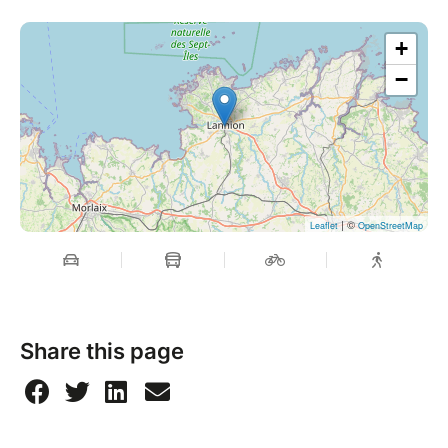
+
−
| ©
Leaflet
OpenStreetMap
Share this page