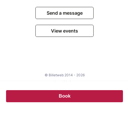
Send a message
View events
© Billetweb 2014 - 2026
Legal Notice
Report this page
Book
Contact us