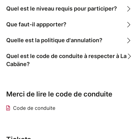
* SOL : HARNAIS DU BAS DU CORPS
Quel est le niveau requis pour participer?
Lors de ce cours, nous apprendrons / réviserons
Que faut-il appporter?
des harnais très souvent utilisés sur le bas du corps
au sol comme en suspension ( lacing, futomomo,
Quelle est la politique d'annulation?
agura, basket) . L'idée sera d'en comprendre les
constructions et mécanismes afin de pouvoir les
Quel est le code de conduite à respecter à La
utiliser en toute sécurité.
Cabäne?
Ce cours convient autant aux personnes désirant
apprendre pour la première fois ces harnais qu'aux
personnes ayant besoin de révisions et
d'approfondissements !
Merci de lire le code de conduite
Code de conduite
* Crédit photo : Ada Ardente attachée par Bänana -
Photo de Bergamote