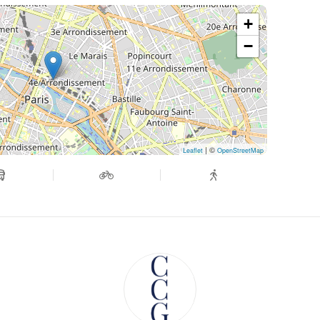
+
−
| ©
Leaflet
OpenStreetMap