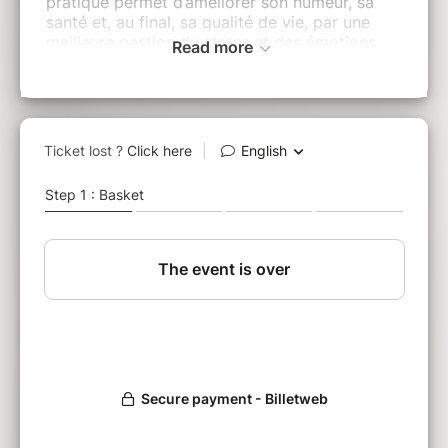
pratique permet d’améliorer son humeur, sa
santé et, au final, sa qualité de vie, par une
meilleure gestion du stress et des émotions.
Read more
Le diner sera guidé par
Sonia Pélisson
,
formée
par l’équipe du professeur Jon Kabat-Zinn à
l’UMass, où elle a obtenu le titre d’"Instructeur
MBSR qualifié". Elle enseigne la pratique de la
Pleine Conscience dans les entreprises et
auprès des particuliers et est membre actif de
l'ADM (association pour le développement de
la Mindfulness).​​
Prix des places :
80€ / personne, incluant le
diner et le programme d'animations
Plus d'infos
:
www.lesdinersensilence.com
ou
06 17 31 03 03