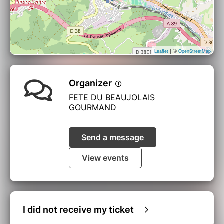
| ©
Leaflet
OpenStreetMap
Organizer
FETE DU BEAUJOLAIS
GOURMAND
Send a message
View events
I did not receive my ticket