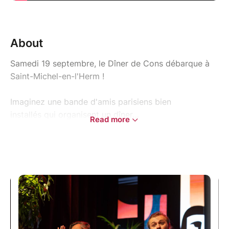
About
Samedi 19 septembre, le Dîner de Cons débarque à
Saint-Michel-en-l'Herm !
Imaginez une bande d'amis parisiens bien
installés qui organisent un dîner…
Read more
Pas pour manger, non. Pour se payer la tête du plus
grand “spécimen” qu’ils puissent trouver. Une
tradition élégante : chacun amène son “con” comme
on apporterait un dessert.
Ce soir, Pierre Brochant jubile : il a déniché François
Pignon, un champion de la maquette d’allumettes,