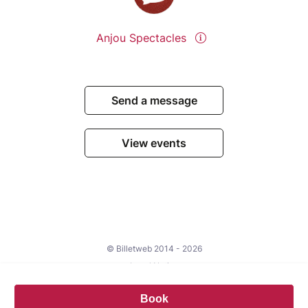
Anjou Spectacles
Send a message
View events
© Billetweb 2014 - 2026
Legal Notice
Report this page
Book
Contact us