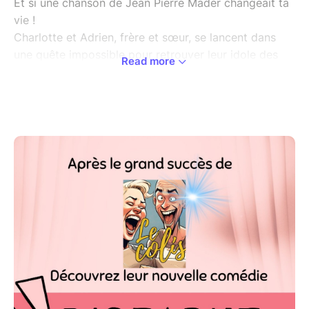
Et si une chanson de Jean Pierre Mader changeait ta
vie !
Charlotte et Adrien, frère et sœur, se lancent dans
une quête impossible pour retrouver leur idole des
Read more
années 80, Jean-Pierre Mader !
Dès leur enfance, ils ont été profondément marqués
par la chanson « Disparue », convaincus que les
paroles leur étaient destinées…
En grandissant, cette conviction ne fait que se
renforcer et l'annonce de la retraite du chanteur est
un choc pour eux. Déterminés et un brin nostalgique,
ils se lancent dans une aventure rocambolesque pour
le convaincre de revenir sur scène et de composer
une suite intitulée « Retrouvée ».
Ce périple est rempli de moments irrésistiblement
drôles, et de clins d'œil aux années 80. Une comédie
où les spectateurs seront transportés dans un
tourbillon de rire et d'émotions sincères, rappelant