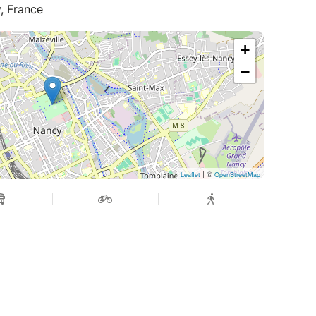
, France
 students as possible can benefit: nancy@cop1.fr
G INFORMATION CAREFULLY :)
+
your ticket
−
5/2026 or school certificate
 friend’s basket with a photo of their student
 cancel your ticket (everything is indicated on
| ©
Leaflet
OpenStreetMap