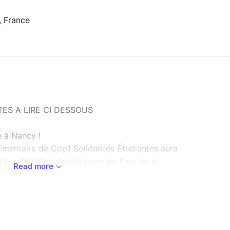
, France
ES A LIRE CI DESSOUS
e à Nancy !
timentaire de Cop1 Solidarités Étudiantes aura
11h à 12h30h à l'Auditorium du Parc de la
Read more
ul créneau par personne, et d'annuler votre
ir par mail en cas d'annulation pour permettre à
profiter :
nancy@cop1.fr