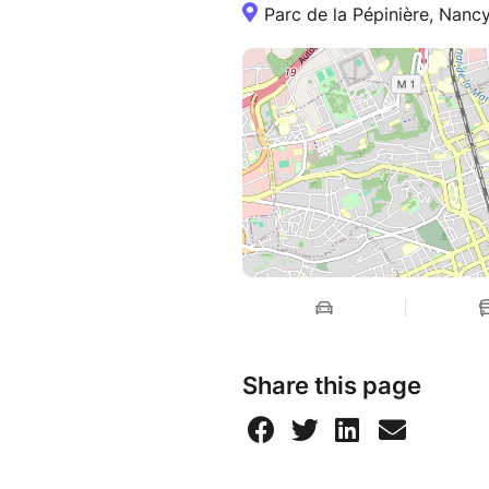
Parc de la Pépinière, Nancy
cancellation, so that as many
PLEASE READ THE FOLLOWIN
• Arrive on time indicated on 
• Bring your student card 202
• Bring your own bag
• If needed, you can collect a
card and their ticket
• If you can no longer attend,
the ticket)
Take care of yourself !
Cop1 team
Share this page