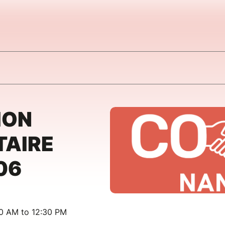
ION
TAIRE
06
00 AM to 12:30 PM