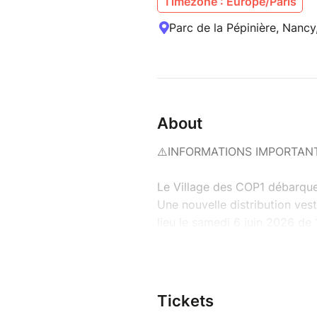
Timezone : Europe/Paris
Parc de la Pépinière, Nancy
About
⚠️INFORMATIONS IMPORTANT
Le Village des COP1 débarqu
Une nouvelle distribution ves
lieu le samedi 6 juin 2026 de 
Pépinière à Nancy !
Merci de ne réserver qu'un se
réservation ou de nous préven
Tickets
un maximum d'étudiants d'en 