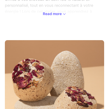
personnalisé, tout en vous reconnectant à votre
énergie ! Lors de cet atelier, vous apprendrez à
Read more
fabriquer votre propre shampoing solide,
respectueux de l’environnement et adapté à vos
besoins capillaires. En intégrant une dimension
énergétique, nous mettrons également l’intention et
l’harmonisation au cœur de la création.
Un soin écologique et personnalisé
Découvrir les bienfaits des plantes pour vos
cheveux en fonction de vos besoins
capillaires
Fabriquer un shampoing solide sur mesure,
sain et efficace
✨ Une approche énergétique et holistique
Apprendre à créer en conscience et à infuser
votre shampoing d’intentions bienveillantes
Recevoir un soin énergétique collectif pour