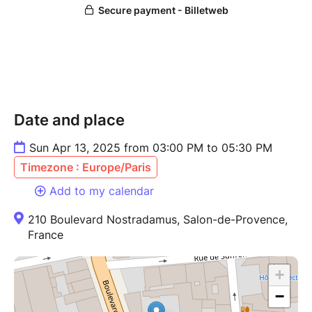
Je suis Aurore Witchneeds, la sorcière qui vous veut
du bien. Cheffe de cuisine consciente depuis 10 ans,
je me suis formée au bienfait des plantes et à la
cueillette sauvage. Je pratique également les soins
énergétiques sur les humains et les animaux.
Date and place
Sun Apr 13, 2025 from 03:00 PM to 05:30 PM
Timezone : Europe/Paris
Add to my calendar
210 Boulevard Nostradamus, Salon-de-Provence,
France
+
−