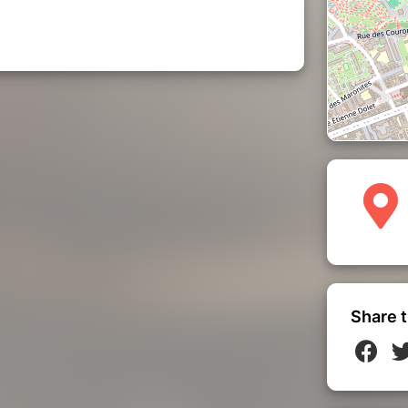
Share t