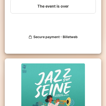
les artistes qui l'entourent. B.O PARADISO est
l’album d’une exploratrice pour laquelle toutes les
musiques sont des territoires qui appartiennent à
celles et ceux qui osent et qui savent s’y
aventurer, sans jamais chercher à se les
accaparer. Et lorsque tournent les moulins de mon
cœur, son timbre soyeux et élégant s’engouffre en
nous pour y graver des mots d’une sensibilité à
profondeur de peau.
Marc Berthoumieux : Accordéon
Hervé Morisot : Guitare
Fred Soul : Piano
Ricardo Feijão : Basse
Christophe de Oliveira : Batterie
Julio Gonçalves : Percussions