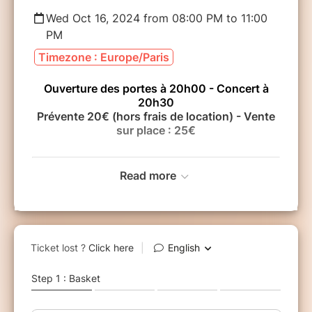
Wed Oct 16, 2024 from 08:00 PM to 11:00
PM
Timezone : Europe/Paris
Ouverture des portes à 20h00 - Concert à
20h30
Prévente 20€ (hors frais de location) - Vente
sur place : 25€
Read more
En partenariat avec le festival
Jazz sur Seine
Après deux albums inspirés de sa vie de cœur
venant du Brésil dont elle maitrise parfaitement la
langue, le nouvel album de Do Montebello " B.O.
PARADISO " explore de nouveaux chemins, de
nouvelles inspirations musicales, de nouvelles
couleurs sonores tintées de folk, de pop, de jazz,
de sons électriques et d’une pointe d'électronique
subtilement mélangés à l'acoustique apportée par