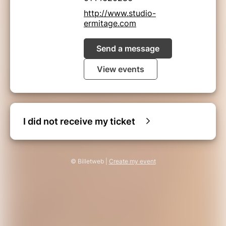
http://www.studio-
ermitage.com
Send a message
View events
I did not receive my ticket
© Billetweb |
Create my event