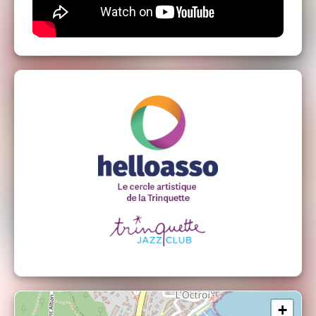
Martin INNOCENT « Bart » : Guitare basse
César BOISHUS : Saxophone
+