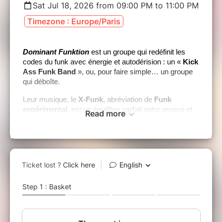
Sat Jul 18, 2026 from 09:00 PM to 11:00 PM
Timezone : Europe/Paris
Dominant Funktion
est un groupe qui redéfinit les
codes du funk avec énergie et autodérision : un «
Kick
Ass Funk Band
», ou, pour faire simple… un groupe
qui déboîte.
Leur musique, le
X-Funk
, abréviation de
Funk
expérimental
, est un équilibre parfait entre groove et
Read more
spontanéité. C’est en live, que
Dominant Funktion
déploie toute son énergie : Chaque concert est une
expérience unique. Improvisations, interactions avec
le public et une ambiance électrique. Tous se
retrouvent dans cet univers où exigence musicale et
plaisir de partager se rencontrent.
Avec leur
X-Funk
, audacieux et accessible,
Dominant Funktion
repousse les frontières du genre
et rappelle que la musique est avant tout là pour
rassembler et faire vibrer.