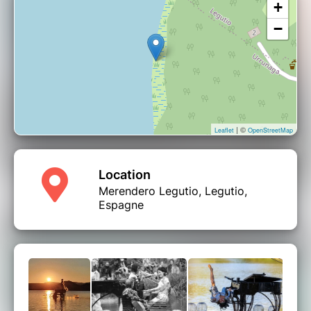
+
−
| ©
Leaflet
OpenStreetMap
Location
Merendero Legutio, Legutio,
Espagne