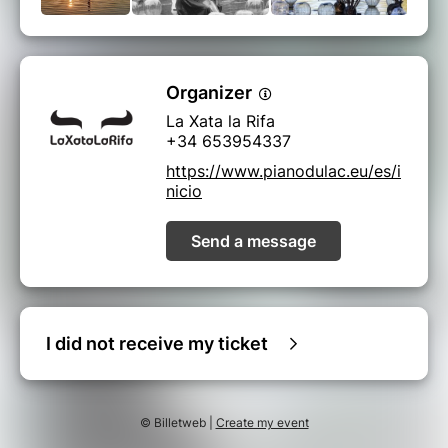
Organizer
La Xata la Rifa
+34 653954337
https://www.pianodulac.eu/es/i
nicio
Send a message
I did not receive my ticket
© Billetweb |
Create my event