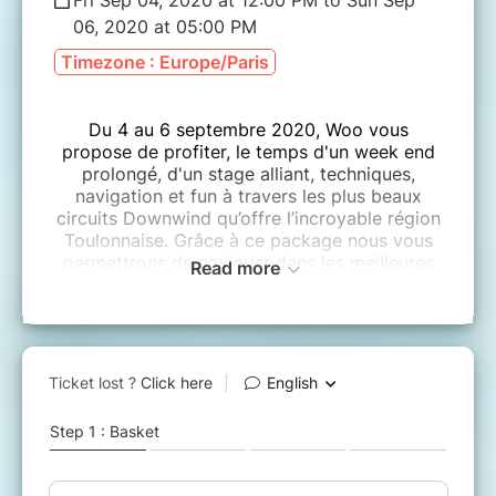
06, 2020 at 05:00 PM
Timezone : Europe/Paris
Du 4 au 6 septembre 2020, Woo vous
propose de profiter, le temps d'un week end
prolongé, d'un stage alliant, techniques,
navigation et fun à travers les plus beaux
circuits Downwind qu’offre l’incroyable région
Toulonnaise. Grâce à ce package nous vous
permettrons de naviguer dans les meilleures
Read more
conditions, accompagné par Luc Cividino
cadre diplômé et Thomas Buton, Padllers
d’expérience et champions de France en titre !
1 semaine avant le Te Aito 2020 c’est aussi
l’occasion de s'entrainer une dernière fois !
Ce stage s'adresse à des paddlers
propriétaires de leur pirogue. Si vous n'avez