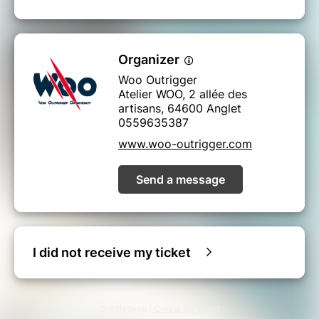
Organizer
Woo Outrigger
Atelier WOO, 2 allée des
artisans, 64600 Anglet
0559635387
www.woo-outrigger.com
Send a message
I did not receive my ticket
© Billetweb |
Create my event