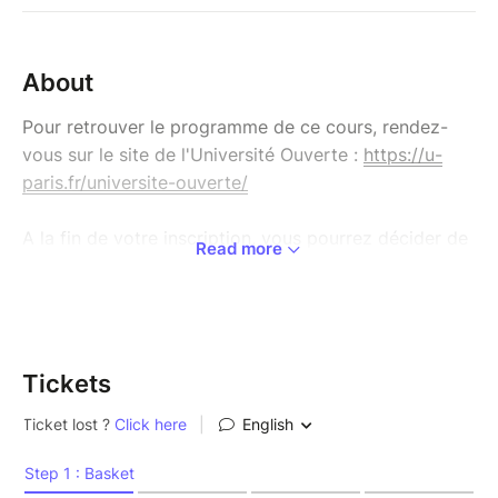
About
Pour retrouver le programme de ce cours, rendez-
vous sur le site de l'Université Ouverte :
https://u-
paris.fr/universite-ouverte/
A la fin de votre inscription, vous pourrez décider de
Read more
régler votre cours :
- Par carte bleue en ligne (en 1 fois ou en 3 fois).
- Par chèque (en 1 fois).
Pour vous rendre sur la boutique générale de
Tickets
l’Université
Ouverte :
https://www.billetweb.fr/pro/universiteouverte
L'Instagram de l'Université Ouverte
:
https://www.instagram.com/universite.ouverte/