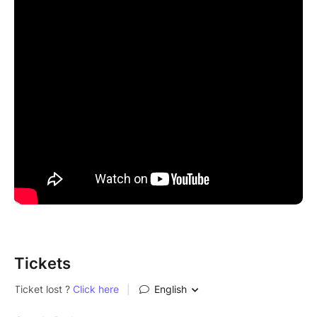
espagnol, oualof, buru et français vibrent de la
douceur d’une rencontre fusionnelle qui se construit
au fil du temps. Le brassage mélodique et vocal
s’immisce dans les têtes et les corps comme une
évidence.
Programme de la soirée :
19h : Ouverture du bar, tartines et tapas
21h : Concert
cription
Tickets