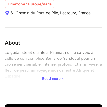
Timezone : Europe/Paris
161 Chemin du Pont de Pile, Lectoure, France
About
Le guitariste et chanteur Paamath unira sa voix à
celle de son complice Bernardo Sandoval pour un
croisement sensible, intense, profond. Et ainsi vivre, à
fleur de peau, un voyage musical entre Afrique et
Espagne.
Read more
Le répertoire du duo célèbre les voix, le berceau, les
terres arides et les terres abondantes, les cœurs des
hommes et leurs respirations.
Leurs compositions personnelles chantées en