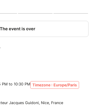
coup accompagné dans un premier temps des
e, tango argentin, musiques du monde, du bal et
Orchestra). Mais il s’est rapidement intéressé au
s animée par Richard Galliano lui-même.
es franco-portugaise René Sopa est un
monde.Sa musique est un joyeux voyage dans les
ouche et de la world music.Il a débuté
no et s'est forgé une belle réputation
les de la scène jazz en France.
15 PM to 10:30 PM
Timezone : Europe/Paris
teur Jacques Guidoni, Nice, France