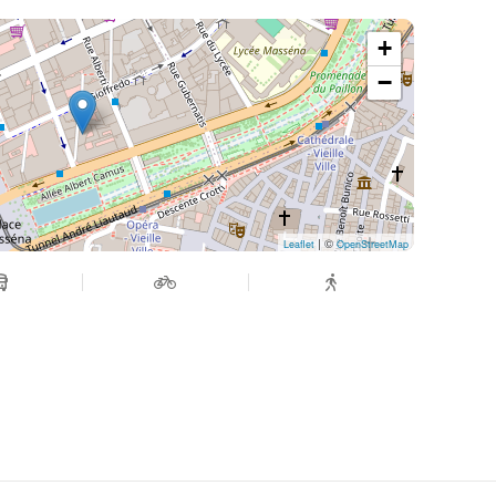
+
−
| ©
Leaflet
OpenStreetMap