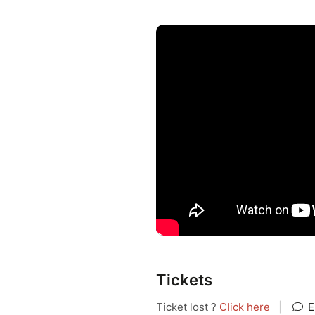
expressif de René Sopa, leur 
improvisation, avec une forte 
À deux, ils construisent un d
répondre à l’autre. L’accordé
équilibre naturel avec les inte
atmosphère vivante et spontan
sur scène, où l’improvisation j
Leur musique ne cherche pas l’
Elle évoque des paysages, de
grande liberté d’interprétatio
authentique, où la simplicité d
Thierry RAVELLI
Tickets
Formé à l’école Lucien Gallian
l’accordéon jazz sous les co