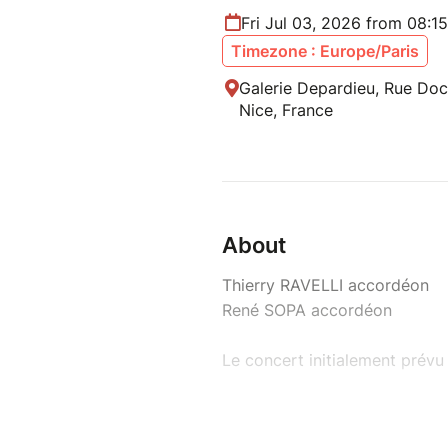
Fri Jul 03, 2026 from 08:1
Timezone : Europe/Paris
Galerie Depardieu, Rue Doc
Nice, France
About
Thierry RAVELLI accordéon
René SOPA accordéon
Le concert initialement prévu 
Le duo formé par René Sopa et
musicale à la fois sensible et