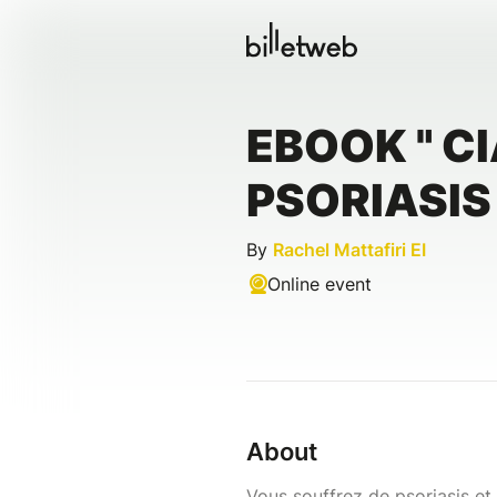
EBOOK " C
PSORIASIS 
By
Rachel Mattafiri EI
Online event
About
Vous souffrez de psoriasis et