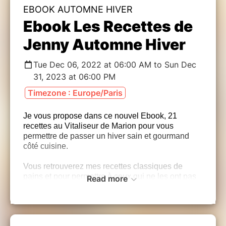
EBOOK AUTOMNE HIVER
Ebook Les Recettes de
Jenny Automne Hiver
Tue Dec 06, 2022 at 06:00 AM to Sun Dec
31, 2023 at 06:00 PM
Timezone : Europe/Paris
Je vous propose dans ce nouvel Ebook, 21
recettes au Vitaliseur de Marion pour vous
permettre de passer un hiver sain et gourmand
côté cuisine.
Vous retrouverez mes recettes classiques de
pains et pour permettre à ceux qui ne les ont pas
Read more
encore réalisées de pouvoir les découvrir.
Je vous propsoe des recettes mijotées dans la
soupière qui je le sais est souvent rangée au