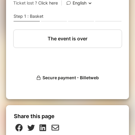
placard ...et bien entendu des recettes toujours
faciles et pour vous accompagner au quotidien
dans l'assiette.
Si tu n'as aucun de mes Ebooks déja en vente,
alors tu vas t'éclater pour toute la saison hivernale
qui approche.
Au menu dans cet Ebook
:
- Petits pains
- Pain aux graines
- Pain du sportif
- Pain à la châtaigne
- Cake courge châtaigne noix et féta
Share this page
- Quinoa cake
- Gaufres de potimarron