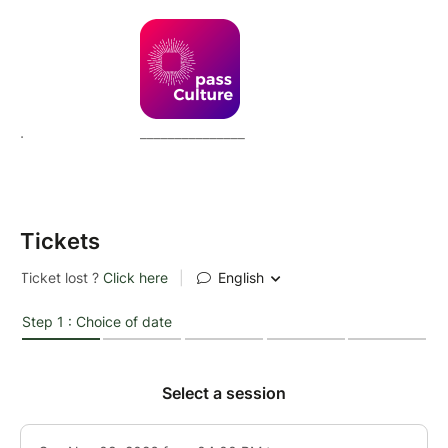
.
_______________
Tickets