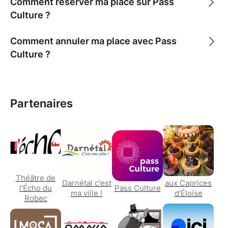
Comment réserver ma place sur Pass
Culture ?
Comment annuler ma place avec Pass
Culture ?
Partenaires
Théâtre de
Darnétal c'est
aux Caprices
l'Écho du
Pass Culture
ma ville !
d'Éloïse
Robec