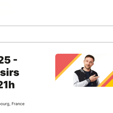
25 -
sirs
21h
bourg, France