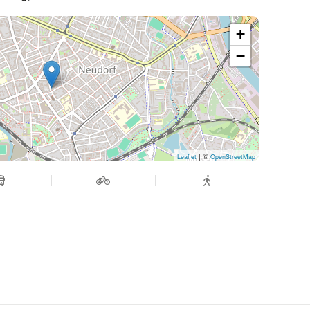
+
−
| ©
Leaflet
OpenStreetMap