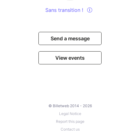
d'orientation, composé des acteurs locaux ci-
Sans transition !
dessous, s'est réunit pour préciser le contenu de ces
conférences liées aux enjeux locaux de l'eau. Merci à
eux pour le temps précieux accordé à préciser
collectivement ce projet !
Send a message
View events
© Billetweb 2014 - 2026
Legal Notice
Report this page
Contact us