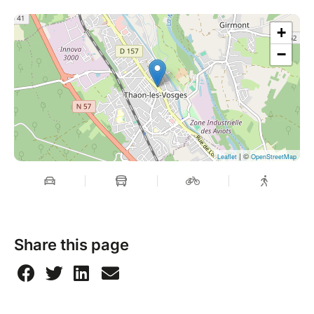
+
−
| ©
Leaflet
OpenStreetMap
Share this page