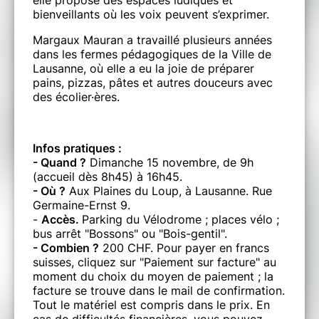
elle propose des espaces ludiques et
bienveillants où les voix peuvent s’exprimer.
Margaux Mauran a travaillé plusieurs années
dans les fermes pédagogiques de la Ville de
Lausanne, où elle a eu la joie de préparer
pains, pizzas, pâtes et autres douceurs avec
des écolier·ères.
Infos pratiques :
- Quand ?
Dimanche 15 novembre, de 9h
(accueil dès 8h45) à 16h45.
- Où ?
Aux Plaines du Loup, à Lausanne. Rue
Germaine-Ernst 9.
-
Accès.
Parking du Vélodrome ; places vélo ;
bus arrêt "Bossons" ou "Bois-gentil".
- Combien ?
200 CHF. Pour payer en francs
suisses, cliquez sur "Paiement sur facture" au
moment du choix du moyen de paiement ; la
facture se trouve dans le mail de confirmation.
Tout le matériel est compris dans le prix. En