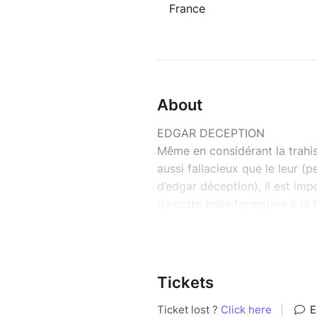
France
About
EDGAR DECEPTION
Même en considérant la trahi
aussi fallacieux que le leur (
d’edgar déception), il est im
de cette belle formation à la 
mignons”, peut-on lire dans le
quatre mots n’auraient pas pû
scène, on a affaire à une expl
brusque et tendre, qui a le 
Tickets
de la population mondiale rien
proposée par edgar déception 