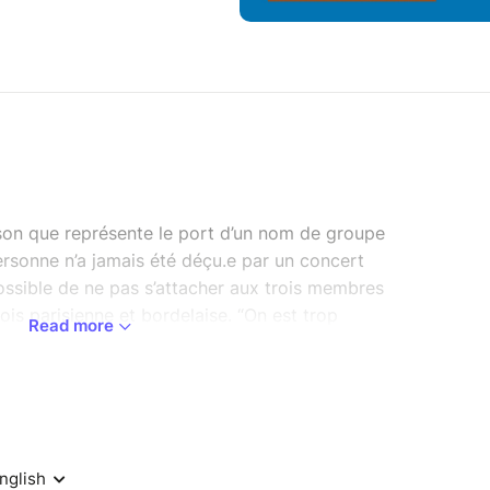
son que représente le port d’un nom de groupe
personne n’a jamais été déçu.e par un concert
possible de ne pas s’attacher aux trois membres
fois parisienne et bordelaise. “On est trop
Read more
ur biographie Instagram, et il faut dire que les
 être mieux choisis. Lorsqu’iels montent sur
osion de joie et d’énergie entre copaines, à la fois
pouvoir de remonter légèrement le bonheur moyen
 que par l’énergie qui s’en dégage. La pop lo-fi
sonne d’un naturel et d’un amour qui leur