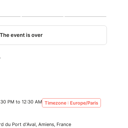
 légères, d’humour, de douces mélodies et d’une
spoir dans la civilisation humaine.
ttps://youtu.be/WmgHsermFOA
 bois, barbecue et accessoires à dispo.
t conditionné par la détention d’un billet >
:30 PM to 12:30 AM
Timezone : Europe/Paris
e places est limité à 160 personnes pour cet
stine est, quand à elle, limitée à 50 personnes,
à vous demander de quitter celle-ci une fois la
rd du Port d'Aval, Amiens, France
te.